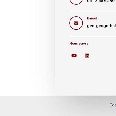
06 12 65 62 90
E-mail
georgesgorba
Nous suivre
Cop